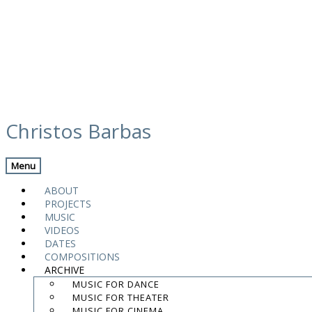
Skip
καλά το λέν για το φεγγάρι (wh
to
Christos Barbas
content
Previous Track
Back
Menu
Του τραπεζιού (Table song) – (Γιώργος Ξυλού
ABOUT
PROJECTS
Artist
MUSIC
Giwrgos Kaloghrou
VIDEOS
Released
DATES
2009
COMPOSITIONS
ARCHIVE
Του τραπεζιού (Table song) – (Γιώργος Ξυλούρης / Giorgos Xi
MUSIC FOR DANCE
MUSIC FOR THEATER
MUSIC FOR CINEMA