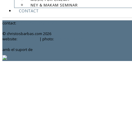
.
NEY & MAKAM SEMINAR
.
CONTACT
.
contact:
chrisbarbas@gmail.com
© christosbarbas.com 2026
website:
Yiota Vergo
| photo:
Daphne Kotsiani
amb el suport de