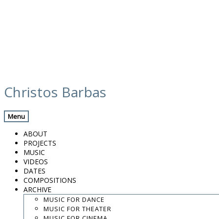
Skip
calendar
to
Christos Barbas
content
Previous Gig
Back
Next Gig
Menu
w/ Evgenios Voulgaris
ABOUT
PROJECTS
December 20, 2016
MUSIC
VIDEOS
Patra
DATES
COMPOSITIONS
ARCHIVE
Polyedro
MUSIC FOR DANCE
MUSIC FOR THEATER
8:30 PM
MUSIC FOR CINEMA