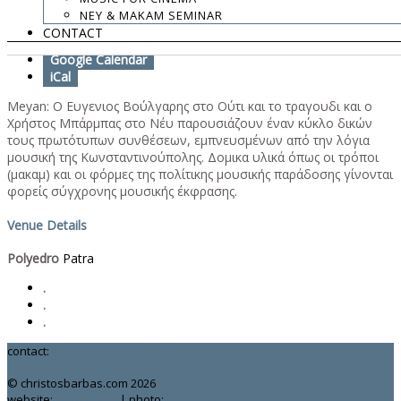
NEY & MAKAM SEMINAR
Add To Calendar
CONTACT
Google Calendar
iCal
Meyan: Ο Ευγενιος Βούλγαρης στο Oύτι και το τραγουδι και ο
Χρήστος Μπάρμπας στο Nέυ παρουσιάζουν έναν κύκλο δικών
τους πρωτότυπων συνθέσεων, εμπνευσμένων από την λόγια
μουσική της Κωνσταντινούπολης. Δομικα υλικά όπως οι τρόποι
(μακαμ) και οι φόρμες της πολίτικης μουσικής παράδοσης γίνονται
φορείς σύγχρονης μουσικής έκφρασης.
Venue Details
Polyedro
Patra
.
.
.
contact:
chrisbarbas@gmail.com
© christosbarbas.com 2026
website:
Yiota Vergo
| photo:
Daphne Kotsiani