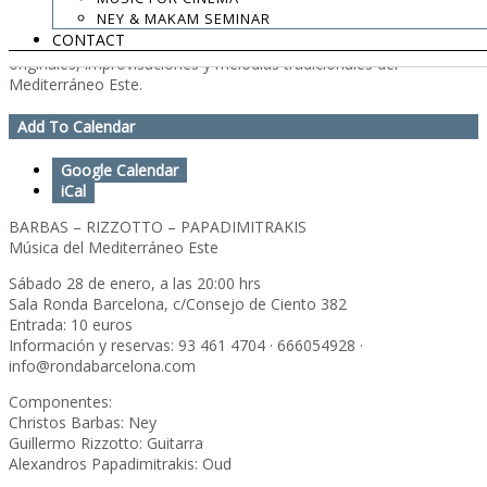
NEY & MAKAM SEMINAR
Una nueva colaboración entre Christos Barbas, Guillermo Rizzotto
CONTACT
y Alexandros Papadimitrakis, interpretando composiciones
originales, improvisaciones y melodías tradicionales del
Mediterráneo Este.
Add To Calendar
Google Calendar
iCal
BARBAS – RIZZOTTO – PAPADIMITRAKIS
Música del Mediterráneo Este
Sábado 28 de enero, a las 20:00 hrs
Sala Ronda Barcelona, c/Consejo de Ciento 382
Entrada: 10 euros
Información y reservas: 93 461 4704 · 666054928 ·
info@rondabarcelona.com
Componentes:
Christos Barbas: Ney
Guillermo Rizzotto: Guitarra
Alexandros Papadimitrakis: Oud