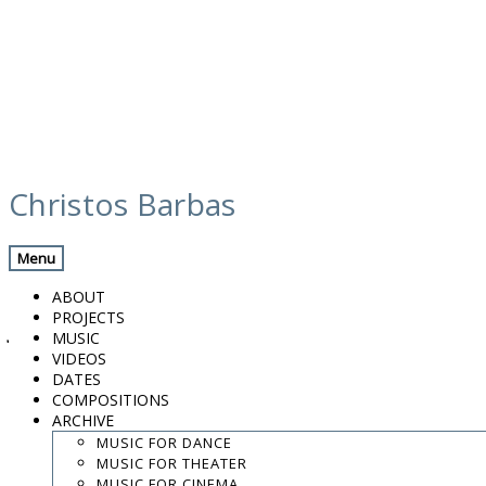
Skip
calendar
to
Christos Barbas
content
Previous Gig
Back
Next Gig
Menu
Trio Barbas – Rizzotto – Papadimitrakis
ABOUT
PROJECTS
January 28, 2017
MUSIC
VIDEOS
Barcelona, Catalunya
DATES
COMPOSITIONS
ARCHIVE
Ronda Barcelona
MUSIC FOR DANCE
MUSIC FOR THEATER
8:00 PM
MUSIC FOR CINEMA