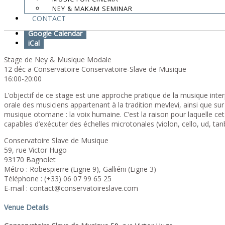
NEY & MAKAM SEMINAR
Add To Calendar
CONTACT
Google Calendar
iCal
Stage de Ney & Musique Modale
12 déc a Conservatoire Conservatoire-Slave de Musique
16:00-20:00
L’objectif de ce stage est une approche pratique de la musique interpré
orale des musiciens appartenant à la tradition mevlevi, ainsi que sur
musique otomane : la voix humaine. C’est la raison pour laquelle ce
capables d’exécuter des échelles microtonales (violon, cello, ud, t
Conservatoire Slave de Musique
59, rue Victor Hugo
93170 Bagnolet
Métro : Robespierre (Ligne 9), Galliéni (Ligne 3)
Téléphone : (+33) 06 07 99 65 25
E-mail : contact@conservatoireslave.com
Venue Details