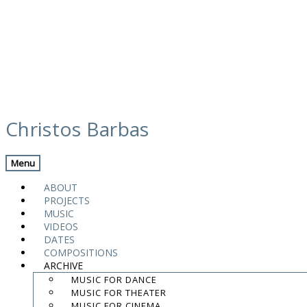
Skip
calendar
to
Christos Barbas
content
Previous Gig
Back
Next Gig
Menu
Seminar – Ney & Modal Music
ABOUT
PROJECTS
December 12, 2014
MUSIC
VIDEOS
Paris - Bagnolet, France
DATES
COMPOSITIONS
ARCHIVE
Conservatoire Slave de Musique
MUSIC FOR DANCE
MUSIC FOR THEATER
4:00 PM
MUSIC FOR CINEMA